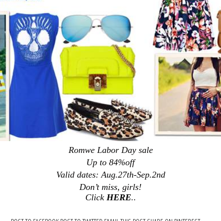
Romwe Labor Day sale
Up to 84%off
Valid dates: Aug.27th-Sep.2nd
Don’t miss, girls!
Click
HERE
..