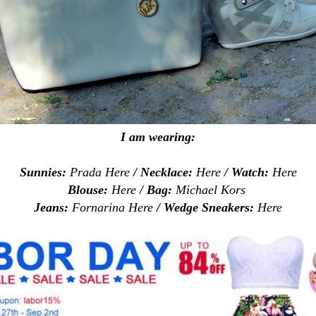
I am wearing:
Sunnies:
Prada
Here
/ Necklace:
Here
/ Watch:
Here
Blouse:
Here
/ Bag:
Michael Kors
Jeans:
Fornarina
Here
/ Wedge Sneakers:
Here