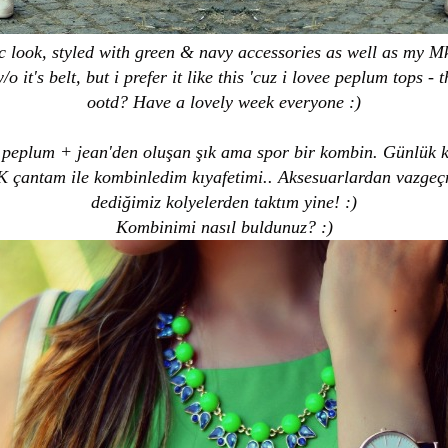
ic look, styled with green & navy accessories as well as my Mk
 it's belt, but i prefer it like this 'cuz i lovee peplum tops -
ootd? Have a lovely week everyone :)
eplum + jean'den oluşan şık ama spor bir kombin. Günlük ku
çantam ile kombinledim kıyafetimi.. Aksesuarlardan vazgeçm
dediğimiz kolyelerden taktım yine! :)
Kombinimi nasıl buldunuz? :)