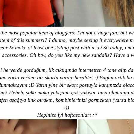
the most popular item of bloggers! I'm not a huge fan; but whe
item of this summer!? I dunno, maybe seeing it everywhere ma
ear & make at least one styling post with it :D So today, i'm
e accessories. Oh btw, do you like my new sandalls? Have a 
heryerde gorduğum, ilk cıktıgında internetten 4 tane alıp d
na zorla verilen bir skortu vardır heralde! :) Bugün artık bu 
lunmaktayım :D Yarın yine bir skort postuyla karşınızda olaca
um! Heheh, şaka maka yakışana çok yakışan ama olmadımı da
 lütfen aşağıya link bırakın, kombinlerinizi gormekten (varsa 
:))
Hepinize iyi haftasonları :*