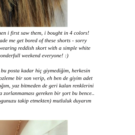
n i first saw them, i bought in 4 colors!
de me get bored of these shorts - sorry
 wearing reddish skort with a simple white
wonderfull weekend everyone! :)
a bu posta kadar hiç giymediğim, herkesin
ozleme bir son verip, eh ben de giyim adet
ğım, yaz bitmeden de geri kalan renklerini
 zorlanmaması gereken bir şort bu bence..
blogunuzu takip etmekten) mutluluk duyarım