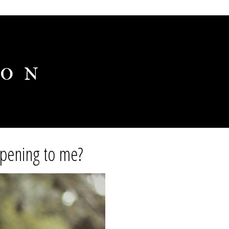
ion
ppening to me?