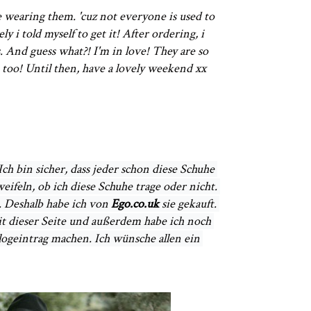
le wearing them. 'cuz not everyone is used to
y i told myself to get it! After ordering, i
s. And guess what?! I'm in love! They are so
 too! Until then, have a lovely weekend xx
Ich bin sicher, dass jeder schon diese Schuhe 
feln, ob ich diese Schuhe trage oder nicht. 
. Deshalb habe ich von 
Ego.co.uk
 sie gekauft. 
it dieser Seite und außerdem habe ich noch 
geintrag machen. Ich wünsche allen ein 