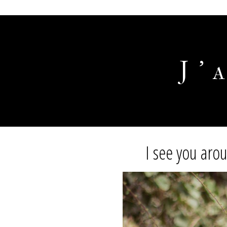
J'
I see you aro