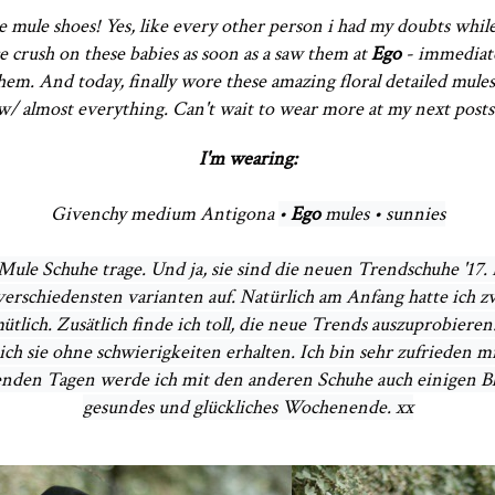
re mule shoes! Yes, like every other person i had my doubts whi
ge crush on these babies as soon as a saw them at
Ego
- immediatel
them. And today, finally wore these amazing floral detailed mule
w/ almost everything. Can't wait to wear more at my next posts
I'm wearing:
Givenchy medium Antigona
• 
Ego
 mules 
• 
sunnies
ie Mule Schuhe trage. Und ja, sie sind die neuen Trendschuhe '17. 
rschiedensten varianten auf. Natürlich am Anfang hatte ich zwei
tlich. Zusätlich finde ich toll, die neue Trends auszuprobieren
ch sie ohne schwierigkeiten erhalten. Ich bin sehr zufrieden m
nden Tagen werde ich mit den anderen Schuhe auch einigen Blo
gesundes und glückliches Wochenende. xx