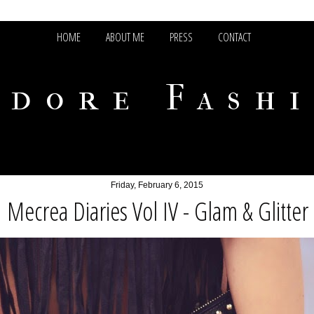
HOME
ABOUT ME
PRESS
CONTACT
adore Fash
Friday, February 6, 2015
Mecrea Diaries Vol IV - Glam & Glitter