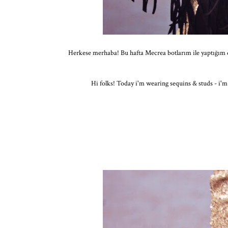
Herkese merhaba! Bu hafta Mecrea botlarım ile yaptığım d
Hi folks! Today i'm wearing sequins & studs - i'm