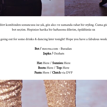
ört kombinden sonuncusu ise şık, göz alıcı ve zamanda rahat bir styling. Cuma günü
bot seçtim. Hepinize harika bir haftasonu dilerim, öpüldünüz xx
 going out for some drinks & dancing later tonight! Hope you have a fabulous weekend
Bot /
mecrea.com
-
Buradan
Şapka /
Ozzhats
Hat:
Here
/
Sunnies:
Here
Boots:
Here
/
Top:
Here
Pants:
Here
/
Clutch
via DVF